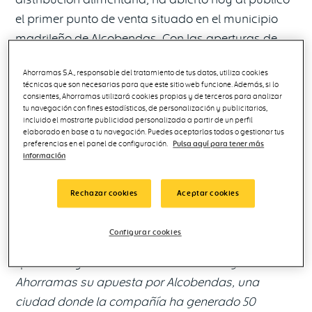
el primer punto de venta situado en el municipio
madrileño de Alcobendas. Con las aperturas de
esta semana, la compañía cuenta con 235 tiendas
Ahorramas S.A., responsable del tratamiento de tus datos, utiliza cookies
en la Comunidad de Madrid y 46 en la de Castilla-
técnicas que son necesarias para que este sitio web funcione. Además, si lo
La Mancha, lo que sumaría un total de 281 tiendas
consientes, Ahorramas utilizará cookies propias y de terceros para analizar
tu navegación con fines estadísticos, de personalización y publicitarios,
repartidas entre ambas comunidades. Así,
incluido el mostrarte publicidad personalizada a partir de un perfil
elaborado en base a tu navegación. Puedes aceptarlas todas o gestionar tus
Ahorramas refuerza su posicionamiento como
preferencias en el panel de configuración.
Pulsa aquí para tener más
segunda cadena de supermercados por cuota de
información
mercado en la Comunidad de Madrid, siendo la
que más clientes nuevos consiguió en 2022*.
Rechazar cookies
Aceptar cookies
El acto de apertura ha contado con la presencia de
Configurar cookies
la
nueva alcaldesa del municipio, Rocío García
,
quien ha agradecido “
a Eusebio Rubio y
Ahorramas su apuesta por Alcobendas, una
ciudad donde la compañía ha generado 50