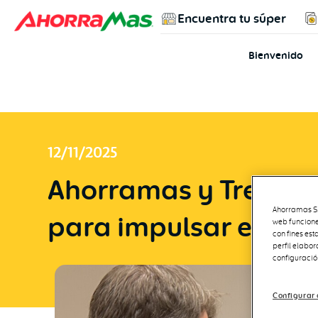
Encuentra tu súper
Bienvenido
12/11/2025
Ahorramas y Tres Ca
Ahorramas S.A
para impulsar el em
web funcione
con fines est
perfil elabo
configuració
Configurar 