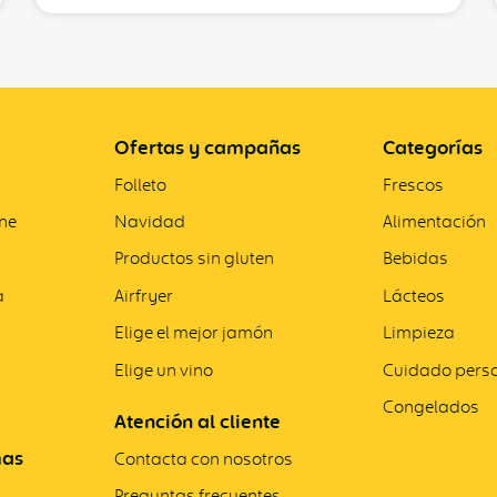
Ofertas y campañas
Categorías
Folleto
Frescos
ne
Navidad
Alimentación
Productos sin gluten
Bebidas
a
Airfryer
Lácteos
Elige el mejor jamón
Limpieza
Elige un vino
Cuidado pers
Congelados
Atención al cliente
mas
Contacta con nosotros
Preguntas frecuentes