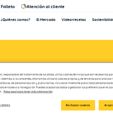
Folleto
Atención al cliente
¿Quiénes somos?
El Mercado
Videorrecetas
Sostenibili
ntos firman un convenio
., responsable del tratamiento de tus datos, utiliza cookies técnicas que son necesarias par
pleo
. Además, si lo consientes, Ahorramas utilizará cookies propias y de terceros para analizar
adísticos, de personalización y publicitarios, incluido el mostrarte publicidad personalizada
rado en base a tu navegación. Puedes aceptarlas todas o gestionar tus preferencias en el pa
n.
Pulsa aquí para tener más información
cookies
Rechazar cookies
Acept