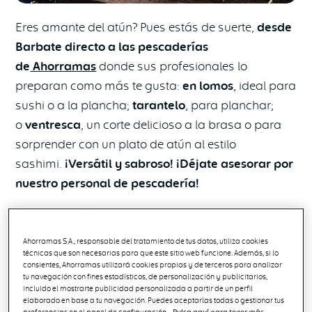
Eres amante del atún? Pues estás de suerte,
desde
Barbate directo a las pescaderías
de
Ahorramas
donde sus profesionales lo
preparan como más te gusta:
en lomos
, ideal para
sushi o a la plancha;
tarantelo
, para planchar;
o
ventresca
, un corte delicioso a la brasa o para
sorprender con un plato de atún al estilo
sashimi.
¡Versátil y sabroso! ¡Déjate asesorar por
nuestro personal de pescadería!
A partir del
día 8 de mayo hasta el 15 de junio
,
tendrás disponible este manjar en
76 de nuestras
Ahorramas S.A., responsable del tratamiento de tus datos, utiliza cookies
tiendas
. ¡Busca en la imagen que encontrarás al
técnicas que son necesarias para que este sitio web funcione. Además, si lo
consientes, Ahorramas utilizará cookies propias y de terceros para analizar
final, la tienda más cercana a ti y llévate un
tu navegación con fines estadísticos, de personalización y publicitarios,
producto único que te hará brillar en la cocina!
incluido el mostrarte publicidad personalizada a partir de un perfil
elaborado en base a tu navegación. Puedes aceptarlas todas o gestionar tus