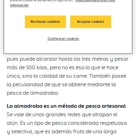
preferencias en el panel de configuración.
Pulsa aquí para tener más
El oro rojo del mar, al alcance de tu mano con
información
Ahorramas
Rechazar cookies
Aceptar cookies
El atún rojo de la almadraba de Barbate, en Cádiz,
está considerado como el mejor atún del
Configurar cookies
mercado.
Por algo se le conoce como el ‘oro rojo
del mar’.
Se trata de una especie de gran tamaño,
pues puede alcanzar hasta los tres metros y pesar
más de 500 kilos, pero no es eso lo que le hace
único, sino la calidad de su carne. También posee
la peculiaridad de que se obtiene mediante la
pesca de almadraba.
La almadraba es un método de pesca artesanal
.
Se vale de unas grandes redes que atrapan el
atún. Es un tipo de pesca considerada respetuosa
y selectiva, que es además fruto de una larga