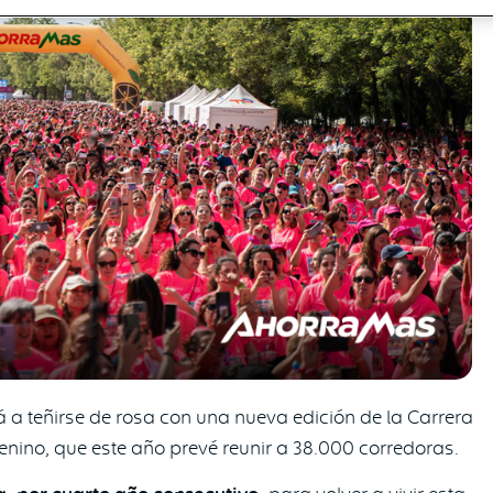
 a teñirse de rosa con una nueva edición de la Carrera
enino, que este año prevé reunir a 38.000 corredoras.