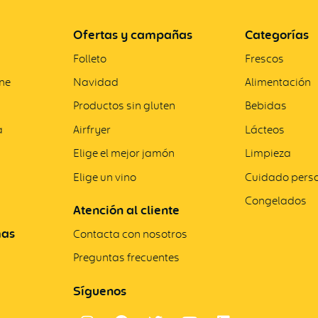
Ofertas y campañas
Categorías
Folleto
Frescos
ne
Navidad
Alimentación
Productos sin gluten
Bebidas
a
Airfryer
Lácteos
Elige el mejor jamón
Limpieza
Elige un vino
Cuidado pers
Congelados
Atención al cliente
mas
Contacta con nosotros
Preguntas frecuentes
Síguenos