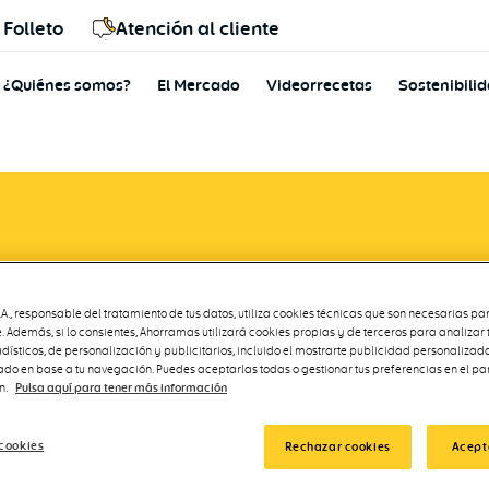
Folleto
Atención al cliente
¿Quiénes somos?
El Mercado
Videorrecetas
Sostenibili
mamos, por cuarto año
., responsable del tratamiento de tus datos, utiliza cookies técnicas que son necesarias par
rea rosa
. Además, si lo consientes, Ahorramas utilizará cookies propias y de terceros para analizar
adísticos, de personalización y publicitarios, incluido el mostrarte publicidad personalizada
rado en base a tu navegación. Puedes aceptarlas todas o gestionar tus preferencias en el pa
n.
Pulsa aquí para tener más información
cookies
Rechazar cookies
Acept