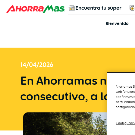
Encuentra tu súper
Bienvenido
14/04/2026
En Ahorramas nos su
Ahorramas S.A
consecutivo, a la ma
web funcione
con fines est
perfil elabo
configuració
Configurar 