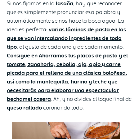
Si nos fijamos en la
lasaña
, hay que reconocer
que es simplemente pronunciar esa palabra y
automáticamente se nos hace la boca agua. La
idea es perfecta:
varias láminas de pasta en las
que se van intercalando ingredientes de todo
tipo
, al gusto de cada uno y de cada momento.
Consigue en Ahorramas tus placas de pasta
y el
tomate, zanahoria, cebolla, ajo, apio y carne
picada para el relleno de una clásica boloñesa
,
así como la mantequilla, harina y leche que
necesitarás para elaborar una espectacular
bechamel casera
. Ah, y no olvides el toque final de
queso rallado
coronando todo.