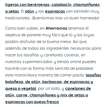
ligeros con berenjenas, calabacín, champiñones
o setas
. El
atún
y las
espinacas
son también muy
tradicionales. ¡Buenísimos tras un buen horneado!
Como bien sabes, en
Ahorramas
tenemos el
objetivo de ponerte muy fácil que tú y los tuyos
podáis disfrutar de la buena mesa. Así que,
además de todos los ingredientes necesarios para
hacer tus lasañas y canelones caseros, en
nuestros supermercados y tienda online puedes
hacerte con la forma más sencilla de paladear
esta maravillosa manera de comer pasta:
lasañas
boloñesa, de atún, barbacoa, de espinacas y
queso o vegetal
, por un lado, y
canelones de
atún, carne, champiñones y mix de setas o
espinacas con queso fresco
.