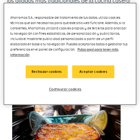
los aliados más tradicionales de la cocina casera:
los
fideos
. Con ellos, y más ahora que llega el
otoño y el invierno, podemos preparar las más
Ahorramas S.A., responsable del tratamiento de tus datos, utiliza cookies
técnicas que son necesarias para que este sitio web funcione. Además, si lo
suculentas y reconfortantes sopas o uno de los
consientes, Ahorramas utilizará cookies propias y de terceros para analizar
tu navegación con fines estadísticos, de personalización y publicitarios,
platos importantes de la gastronomía de nuestro
incluido el mostrarte publicidad personalizada a partir de un perfil
país: la
fideuá
, cuyos ingredientes, o ya lista para
elaborado en base a tu navegación. Puedes aceptarlas todas o gestionar tus
preferencias en el panel de configuración.
Pulsa aquí para tener más
comer, puedes encontrar en
Ahorramas
. Ah, y todo
información
ello sin olvidarnos de las
sopas de letras o
estrellitas
tan del gusto de los más pequeños de
Rechazar cookies
Aceptar cookies
la casa.
Configurar cookies