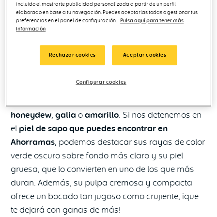
incluido el mostrarte publicidad personalizada a partir de un perfil
voces de expertos que sitúan su origen tanto en el
elaborado en base a tu navegación. Puedes aceptarlas todas o gestionar tus
preferencias en el panel de configuración.
Pulsa aquí para tener más
continente asiático como en el africano, de lo que
información
no hay duda es de que el melón es
una de las
frutas más apreciadas y consumidas del verano.
Rechazar cookies
Aceptar cookies
Existen diferentes variedades según su tamaño,
Configurar cookies
forma y color de la piel. Algunos de los más
conocidos son el
piel de sapo
,
cantalupo
,
honeydew
,
galia
o
amarillo
. Si nos detenemos en
el
piel de sapo que puedes encontrar en
Ahorramas
, podemos destacar sus rayas de color
verde oscuro sobre fondo más claro y su piel
gruesa, que lo convierten en uno de los que más
duran. Además, su pulpa cremosa y compacta
ofrece un bocado tan jugoso como crujiente, ¡que
te dejará con ganas de más!