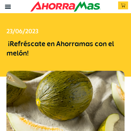
23/06/2023
¡Refréscate en Ahorramas con el
melón!