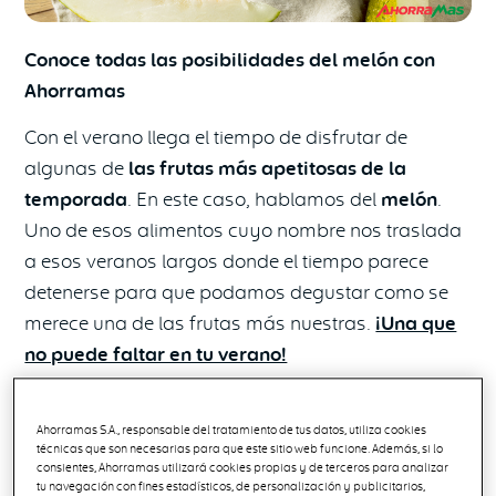
Conoce todas las posibilidades del melón con
Ahorramas
Con el verano llega el tiempo de disfrutar de
algunas de
las frutas más apetitosas de la
temporada
. En este caso, hablamos del
melón
.
Uno de esos alimentos cuyo nombre nos traslada
a esos veranos largos donde el tiempo parece
detenerse para que podamos degustar como se
merece una de las frutas más nuestras.
¡Una que
no puede faltar en tu verano!
Su forma ovalada es inconfundible. Casi tanto
como su piel rugosa, de un color normalmente
Ahorramas S.A., responsable del tratamiento de tus datos, utiliza cookies
técnicas que son necesarias para que este sitio web funcione. Además, si lo
verde y su pulpa, de diversos tonos de amarillo,
consientes, Ahorramas utilizará cookies propias y de terceros para analizar
tu navegación con fines estadísticos, de personalización y publicitarios,
deliciosamente dulce y refrescante. Aunque existen