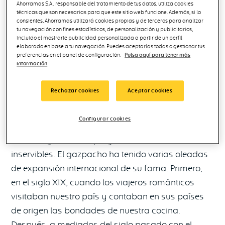
Ahorramas S.A., responsable del tratamiento de tus datos, utiliza cookies
mezcla de
pan desmigado, agua,
aceite de oliva
técnicas que son necesarias para que este sitio web funcione. Además, si lo
y vinagre
. A ese tomate, que había llegado de
consientes, Ahorramas utilizará cookies propias y de terceros para analizar
tu navegación con fines estadísticos, de personalización y publicitarios,
América, se le fueron añadiendo otros
vegetales
incluido el mostrarte publicidad personalizada a partir de un perfil
como el
pepino
y el
pimiento
, dando forma al
elaborado en base a tu navegación. Puedes aceptarlas todas o gestionar tus
preferencias en el panel de configuración.
Pulsa aquí para tener más
actual gazpacho. Al que también se le puede
información
añadir
cebolla
y
ajo
, ya que es una comida al
gusto que cada vez tiene más variantes posibles.
Rechazar cookies
Aceptar cookies
Además de ser un plato delicioso, es un tipo de
Configurar cookies
cocina de aprovechamiento, ya que trata de
utilizar ingredientes que ya fueran a convertirse en
inservibles. El gazpacho ha tenido varias oleadas
de expansión internacional de su fama. Primero,
en el siglo XIX, cuando los viajeros románticos
visitaban nuestro país y contaban en sus países
de origen las bondades de nuestra cocina.
Después, a mediados del siglo pasado con el