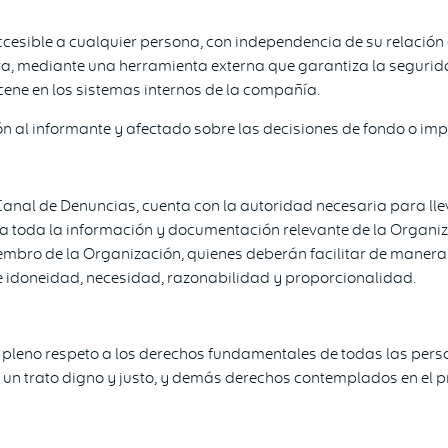
cesible a cualquier persona, con independencia de su relación 
va, mediante una herramienta externa que garantiza la seguridad
cene en los sistemas internos de la compañía.
n al informante y afectado sobre las decisiones de fondo o impo
 Canal de Denuncias, cuenta con la autoridad necesaria para ll
a toda la información y documentación relevante de la Organiza
iembro de la Organización, quienes deberán facilitar de maner
de idoneidad, necesidad, razonabilidad y proporcionalidad.
 pleno respeto a los derechos fundamentales de todas las perso
a, un trato digno y justo, y demás derechos contemplados en el 