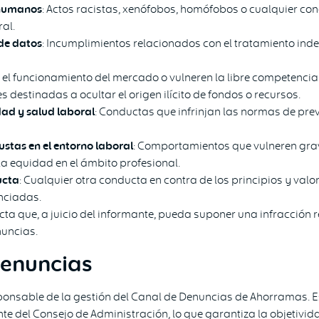
 humanos
: Actos racistas, xenófobos, homófobos o cualquier con
al.
 de datos
: Incumplimientos relacionados con el tratamiento inde
n el funcionamiento del mercado o vulneren la libre competencia
s destinadas a ocultar el origen ilícito de fondos o recursos.
ad y salud laboral
: Conductas que infrinjan las normas de prev
ustas en el entorno laboral
: Comportamientos que vulneren gra
la equidad en el ámbito profesional.
ucta
: Cualquier otra conducta en contra de los principios y val
nciadas.
cta que, a juicio del informante, pueda suponer una infracción 
nuncias.
Denuncias
esponsable de la gestión del Canal de Denuncias de Ahorramas. 
te del Consejo de Administración, lo que garantiza la objetivid