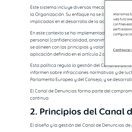
Este sistema incluye diversos mecanismos que per
la Organización. Su enfoque no se limita únicam
Ahorramas S.A
web funcione
implicadas en el desarrollo de la actividad empr
con fines est
perfil elabo
En este contexto se ha implementado el Canal de
configuració
personal (confidencialidad, anonimato, prohibici
se alineen con los principios y valores que han 
Configurar 
aplicación definido en el artículo 2 de la Ley 2/20
Esta política regula la gestión del Canal de Den
informen sobre infracciones normativas y de luch
Parlamento Europeo y del Consejo, y se desarrol
El Canal de Denuncias forma parte del compromi
continua.
2. Principios del Canal
El diseño y la gestión del Canal de Denuncias de