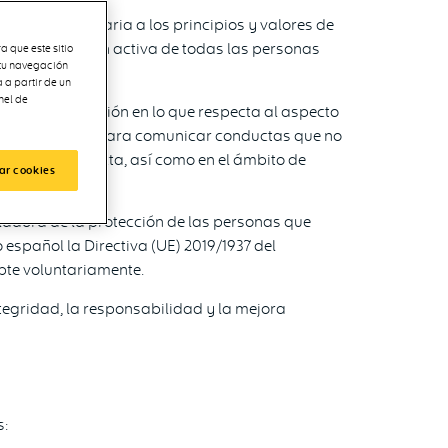
racción contraria a los principios y valores de
 la colaboración activa de todas las personas
a que este sitio
 tu navegación
 a partir de un
nel de
iva de aplicación en lo que respecta al aspecto
ocumental, etc.) para comunicar conductas que no
ódigo de Conducta, así como en el ámbito de
ar cookies
uladora de la protección de las personas que
español la Directiva (UE) 2019/1937 del
pte voluntariamente.
egridad, la responsabilidad y la mejora
s: