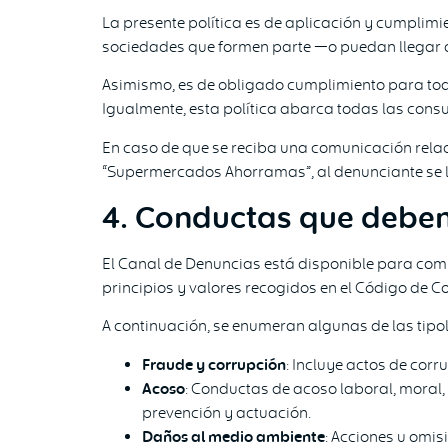
La presente política es de aplicación y cumplim
sociedades que formen parte —o puedan llegar a
Asimismo, es de obligado cumplimiento para todas
Igualmente, esta política abarca todas las con
En caso de que se reciba una comunicación rela
“Supermercados Ahorramas”, al denunciante se le f
4. Conductas que deben
El Canal de Denuncias está disponible para comu
principios y valores recogidos en el Código de C
A continuación, se enumeran algunas de las tip
Fraude y corrupción
: Incluye actos de corr
Acoso
: Conductas de acoso laboral, moral, 
prevención y actuación.
Daños al medio ambiente
: Acciones u omis