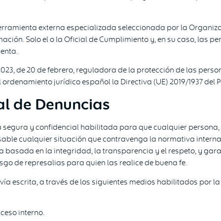
 herramienta externa especializada seleccionada por la Organiza
mación. Solo el o la Oficial de Cumplimiento y, en su caso, las
enta.
/2023, de 20 de febrero, reguladora de la protección de las per
l ordenamiento jurídico español la Directiva (UE) 2019/1937 del
al de Denuncias
 segura y confidencial habilitada para que cualquier persona, 
le cualquier situación que contravenga la normativa interna o 
a basada en la integridad, la transparencia y el respeto, y ga
sgo de represalias para quien las realice de buena fe.
vía escrita, a través de los siguientes medios habilitados por l
ceso interno.