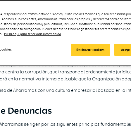
miten gestionar de forma integral cualquier irregularidad o inf
ente a la prevención, sino que también promueve la detección y
., responsable del tratamiento de tus datos, utiliza cookies técnicas que son necesarias par
. Además, si lo consientes, Ahorramas utilizará cookies propias y de terceros para analizar
esarial.
adísticos, de personalización y publicitarios, incluido el mostrarte publicidad personalizada
rado en base a tu navegación. Puedes aceptarlas todas o gestionar tus preferencias en el pa
 Denuncias, una herramienta que vela por cumplir con la normat
n.
Pulsa aquí para tener más información
ón de represalias, etc.) y tecnológico (trazabilidad, gestión d
guiado a Ahorramas desde sus inicios, y que se recogen en su C
cookies
Rechazar cookies
Acept
23.
uncias, en cumplimiento con la Ley 2/2023, de 20 de febrero, reg
a contra la corrupción, que transpone al ordenamiento jurídico 
lará en la normativa interna aplicable que la Organización ado
so de Ahorramas con una cultura empresarial basada en la int
 de Denuncias
 Ahorramas se rigen por los siguientes principios fundamentale