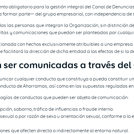
iento obligatorio para la gestión integral del Canal de Denunci
 formar parte— del grupo empresarial, con independencia de 
 las personas que integran la Organización, sin distinción de 
sultas y comunicaciones que puedan ser planteadas por cualqui
cionada con hechos exclusivamente atribuibles a una empresa 
acilitará la dirección de dicha entidad a los efectos de si lo d
 ser comunicadas a través del
nicar cualquier conducta que constituya o pueda constituir un
onducta de Ahorramas, así como en los supuestos regulados en el
ologías de conductas que pueden ser objeto de comunicación:
upción, soborno, tráfico de influencias o fraude interno.
sexual o por razón de sexo u orientación sexual, conforme a lo 
iones que afecten directa o indirectamente al entorno natural.